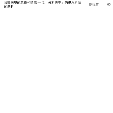
音樂表現的意義和情感 — 從「分析美學」的視角所做
劉悅笛
65
的解析