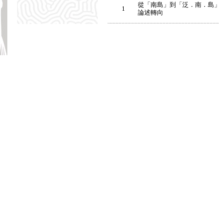
從「南島」到「泛．南．島」
1
論述轉向