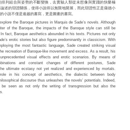
的排列組合與姿勢的不斷變換，去實驗人類從未想像與實踐的快樂極
學論述的辯證關係，使得小說得以無限地開展，而此辯證性正是薩德小
的小說不僅是逾越的書寫，更是圖畫的書寫。
explore the Baroque pictures in Marquis de Sade’s novels. Although
ter of the Baroque, the impacts of the Baroque style can still be
 In fact, Baroque aesthetics abounded in his texts. Pictures not only
ade’s erotic stories but also figure predominantly in classicism. With
loying the most fantastic language, Sade created striking visual
 the recreation of Baroque-like movement and excess. As a result, his
 unprecedented visual effects and erotic scenarios. By means of
binations and constant changes of different postures, Sade
the ultimate ecstasy not yet realized and experienced by mortals.
 role in his concept of aesthetics, the dialectic between body
ilosophical discourse thus unleashes the novels’ potentials. Indeed,
 be seen as not only the writing of transgression but also the
es.