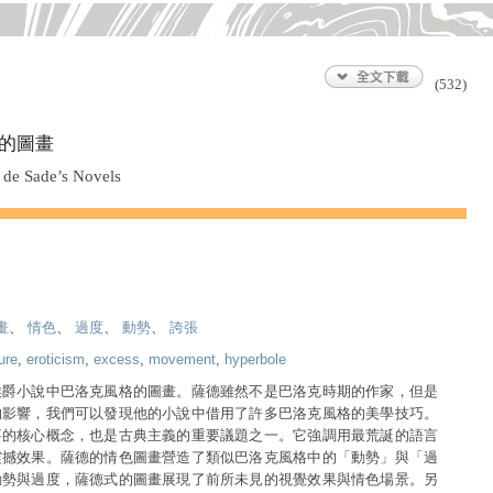
(532)
的圖畫
 de Sade’s Novels
畫
、
情色
、
過度
、
動勢
、
誇張
ure
,
eroticism
,
excess
,
movement
,
hyperbole
侯爵小說中巴洛克風格的圖畫。薩德雖然不是巴洛克時期的作家，但是
的影響，我們可以發現他的小說中借用了許多巴洛克風格的美學技巧。
事的核心概念，也是古典主義的重要議題之一。它強調用最荒誕的語言
震撼效果。薩德的情色圖畫營造了類似巴洛克風格中的「動勢」與「過
動勢與過度，薩德式的圖畫展現了前所未見的視覺效果與情色場景。另