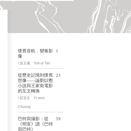
懷舊音軌．變奏影
1
像
/ 談玉儀 Yuh-yi Tan
從歷史記憶到懷舊
23
想像——論劉以鬯
小說與王家衛電影
的互文轉換
/ 莊宜文 Yi-wen
Chuang
巴特寫攝影：從
59
《明室》讀《巴特
寫巴特》