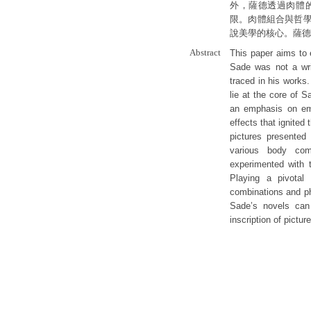
外，薩德透過肉體
限。肉體組合與哲
說美學的核心。薩德
Abstract
This paper aims to 
Sade was not a wri
traced in his works.
lie at the core of S
an emphasis on emp
effects that ignited
pictures presented
various body com
experimented with 
Playing a pivotal
combinations and ph
Sade’s novels can
inscription of pictur