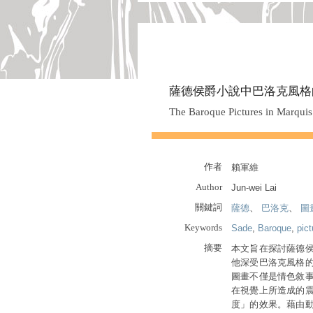
薩德侯爵小說中巴洛克風格
The Baroque Pictures in Marquis
作者
賴軍維
Author
Jun-wei Lai
關鍵詞
薩德
、
巴洛克
、
圖
Keywords
Sade
,
Baroque
,
pict
摘要
本文旨在探討薩德
他深受巴洛克風格
圖畫不僅是情色敘
在視覺上所造成的
度」的效果。藉由