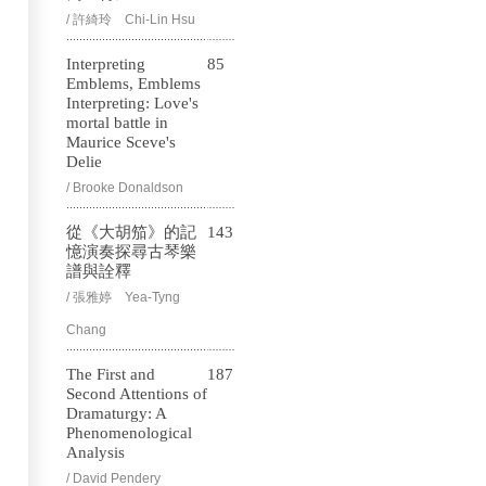
/ 許綺玲 Chi-Lin Hsu
Interpreting
85
Emblems, Emblems
Interpreting: Love's
mortal battle in
Maurice Sceve's
Delie
/ Brooke Donaldson
從《大胡笳》的記
143
憶演奏探尋古琴樂
譜與詮釋
/ 張雅婷 Yea-Tyng
Chang
The First and
187
Second Attentions of
Dramaturgy: A
Phenomenological
Analysis
/ David Pendery