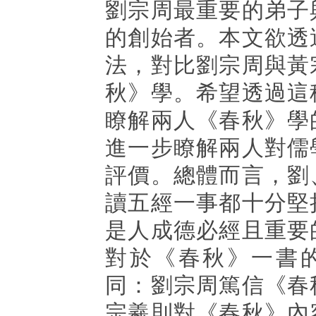
劉宗周最重要的弟子
的創始者。本文欲透
法，對比劉宗周與黃
秋》學。希望透過這
瞭解兩人《春秋》學
進一步瞭解兩人對儒
評價。總體而言，劉
讀五經一事都十分堅
是人成德必經且重要
對於《春秋》一書
同：劉宗周篤信《春
宗羲則對《春秋》內