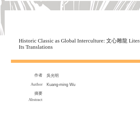
Historic Classic as Global Interculture: 文心雕龍 Liter
Its Translations
作者
吳光明
Author
Kuang-ming Wu
摘要
Abstract