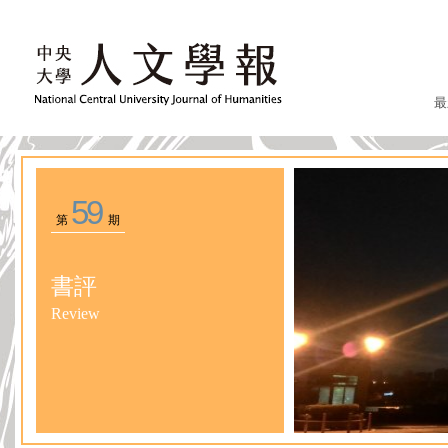
最
59
第
期
書評
Review