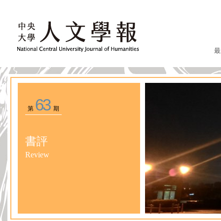
最
63
第
期
書評
Review