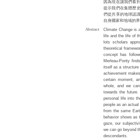
因為現在讓我們看
提示我們在集體歷
們從共享的地球認
自身國家和地域的界
Abstract
Climate Change is a
life and the life of 
lots scholars appr
theoretical framewor
concept has followe
Merleau-Ponty finds
itself as a structur
achievement makes i
certain moment, and
whole, and we can 
towards the future.
personal life into t
people as an actual 
from the same Eart
behavior shows as t
gaze, our subjectivi
we can go beyond th
descendants.