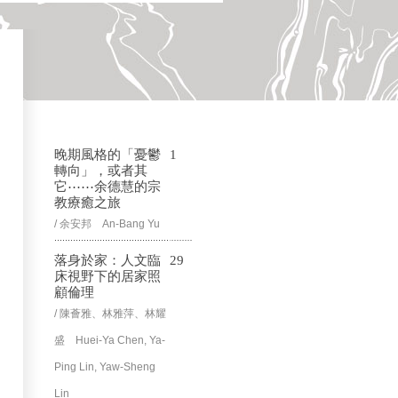
晚期風格的「憂鬱
1
轉向」，或者其
它⋯⋯余德慧的宗
教療癒之旅
/ 余安邦 An-Bang Yu
落身於家：人文臨
29
床視野下的居家照
顧倫理
/ 陳薈雅、林雅萍、林耀
盛 Huei-Ya Chen, Ya-
Ping Lin, Yaw-Sheng
Lin