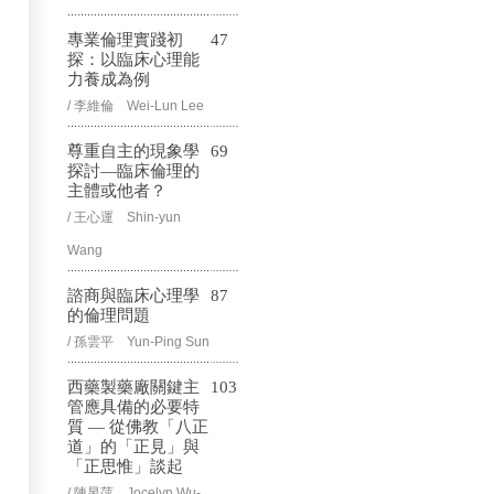
專業倫理實踐初
47
探：以臨床心理能
力養成為例
/ 李維倫 Wei-Lun Lee
尊重自主的現象學
69
探討—臨床倫理的
主體或他者？
/ 王心運 Shin-yun
Wang
諮商與臨床心理學
87
的倫理問題
/ 孫雲平 Yun-Ping Sun
西藥製藥廠關鍵主
103
管應具備的必要特
質 — 從佛教「八正
道」的「正見」與
「正思惟」談起
/ 陳昱萍 Jocelyn Wu-