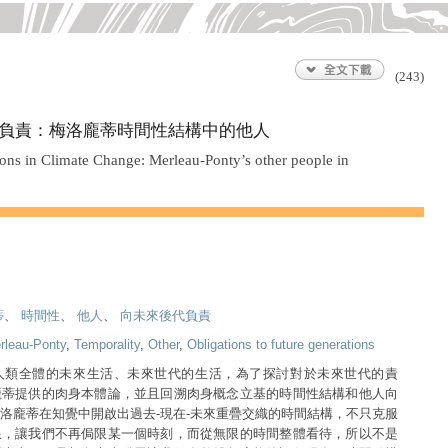
(243)
負責：梅洛龐蒂時間性結構中的他人
ions in Climate Change: Merleau-Ponty’s other people in
蒂
、
時間性
、
他人
、
向未來後代負責
rleau-Ponty
,
Temporality
,
Other
,
Obligations to future generations
人類全體的未來生活、未來世代的生活，為了探討對於未來世代的責
龐蒂提供的肉身本體論，並且回溯肉身概念立基的時間性結構和他人向
洛龐蒂在知覺中開啟出過去-現在-未來重疊交織的時間結構，不只克服
限，讓我們不再侷限某一個時刻，而從無限的時間整體看待，所以不是