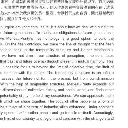
到未來，而是朝向未來發展讓我們有整體角度能夠評價現在。時間結構
史、社會世界的向度看待他人，他人作為共在中實質潛在的存在，讓我
識他人作為外於我判斷的另一根源，會讓我們走出自身，因此超越我們
限，關注陌生他人和子孫。
n urgent environmental issue. It’s about how we deal with our future
the future generations. To clarify our obligations to future generations,
ove Merleau-Ponty’s flesh ontology is a good option to build the
k. On the flesh ontology, we trace the line of thought that the flesh
d and back to the temporality structure and I-other relationship.
 we have met time in our structure of perception, time constitutes
e that past and future overlap through present in mutual harmony. This
t possible for us to beyond the limit of objective time, the limit of
 to face with the future. The temporality structure is an infinite
assess the future not form the present, but from our dimension
 With the help of temporality structure, Merleau-Ponty expands our
he dimensions of collective history and social world, and finds other
potentiality of my life field, my coexistence. We can appreciate them
h which we share together. The body of other people as a form of
he subject of a pattern of behavior, alien existence. Under another’s
ty opens itself to other people and go forth from itself. Accordingly,
e limit of our country and region, and concern with the strangers and