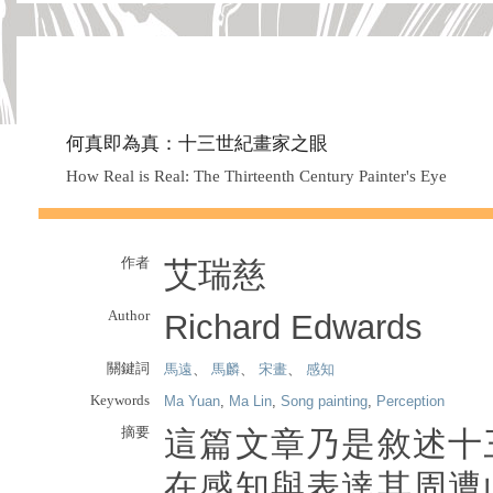
何真即為真：十三世紀畫家之眼
How Real is Real: The Thirteenth Century Painter's Eye
作者
艾瑞慈
Author
Richard Edwards
關鍵詞
馬遠
、
馬麟
、
宋畫
、
感知
Keywords
Ma Yuan
,
Ma Lin
,
Song painting
,
Perception
摘要
這篇文章乃是敘述十
在感知與表達其周遭