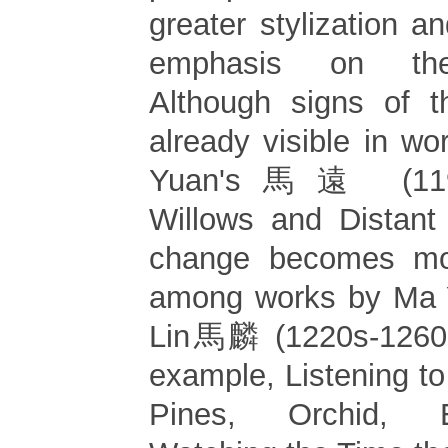
greater stylization a
emphasis on the
Although signs of t
already visible in w
Yuan's馬遠 (1190
Willows and Distant
change becomes mo
among works by Ma 
Lin馬麟 (1220s-1260s)
example, Listening to
Pines, Orchid, 