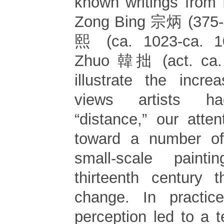
known writings from 
Zong Bing 宗炳 (375-
熙 (ca. 1023-ca. 1
Zhuo 韓拙 (act. ca. 
illustrate the incre
views artists ha
“distance,” our atten
toward a number of 
small-scale paint
thirteenth century t
change. In practice
perception led to a 