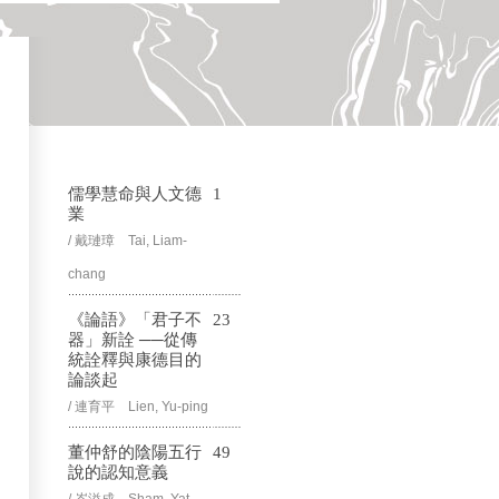
儒學慧命與人文德
1
業
/ 戴璉璋 Tai, Liam-
chang
《論語》「君子不
23
器」新詮 ──從傳
統詮釋與康德目的
論談起
/ 連育平 Lien, Yu-ping
董仲舒的陰陽五行
49
說的認知意義