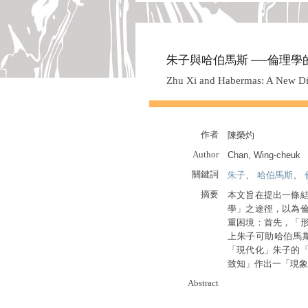
朱子與哈伯馬斯 ──倫理學
Zhu Xi and Habermas: A New Dir
作者
陳榮灼
Author
Chan, Wing-cheuk
關鍵詞
朱子
、
哈伯馬斯
、
摘要
本文旨在提出一條
學」之途徑，以為
重困境：首先，「
上朱子可助哈伯馬
「現代化」朱子的
致知」作出一「現象
Abstract