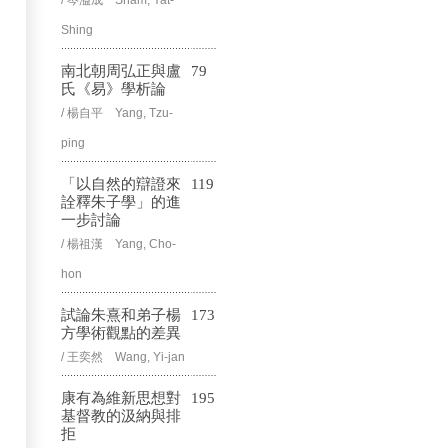
/ 岑溢成 Sham, Yat-
Shing
南北朝周弘正與盧
79
氏《易》學析論
/ 楊自平 Yang, Tzu-
ping
「以自然的辯證來
119
詮釋朱子學」的進
一步討論
/ 楊祖漢 Yang, Cho-
hon
試論朱熹和弟子楊
173
方學術觀點的差異
/ 王奕然 Wang, Yi-jan
康有為維新思想對
195
基督教的汲納與排
拒