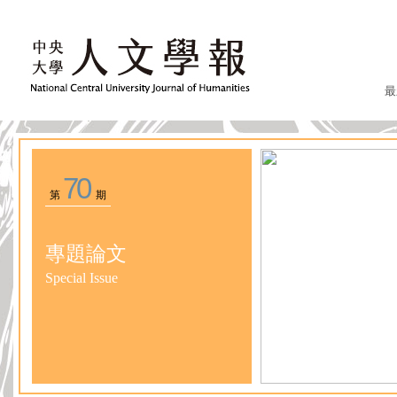
最
70
第
期
專題論文
Special Issue