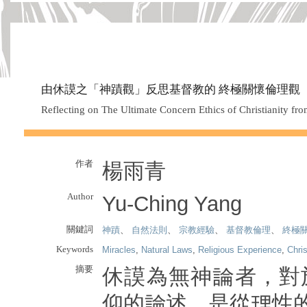
由休謨之「神蹟觀」反思基督教的 終極關懷倫理觀
Reflecting on The Ultimate Concern Ethics of Christianity f
作者
楊雨青
Author
Yu-Ching Yang
關鍵詞
神蹟
、
自然法則
、
宗教經驗
、
基督教倫理
、
終極
Keywords
Miracles
,
Natural Laws
,
Religious Experience
,
Chris
摘要
休謨為無神論者，對
仰的論述，是從理性