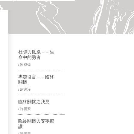
杜鵑與鳳凰－－生
命中的勇者
/ 宋成偉
專題引言－－臨終
關懷
/ 尉遲淦
臨終關懷之我見
/ 許禮安
臨終關懷與安寧療
護
/ 陳榮基