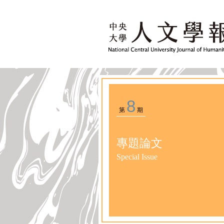
8
第
期
專題論文
Special Issue