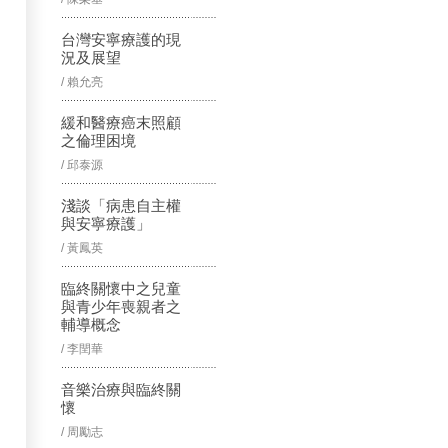
台灣安寧療護的現
況及展望
/ 賴允亮
緩和醫療癌末照顧
之倫理困境
/ 邱泰源
淺談「病患自主權
與安寧療護」
/ 黃鳳英
臨終關懷中之兒童
與青少年喪親者之
輔導概念
/ 李閏華
音樂治療與臨終關
懷
/ 周勵志