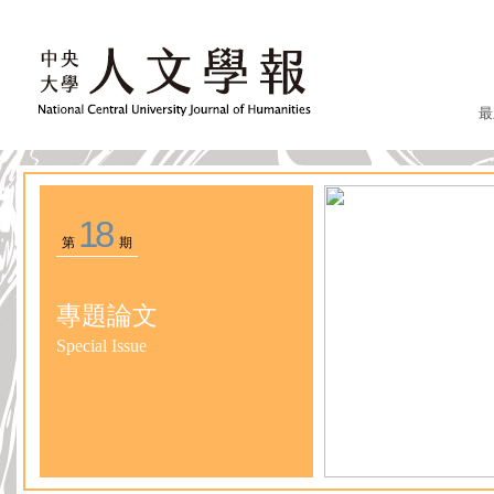
最
18
第
期
專題論文
Special Issue