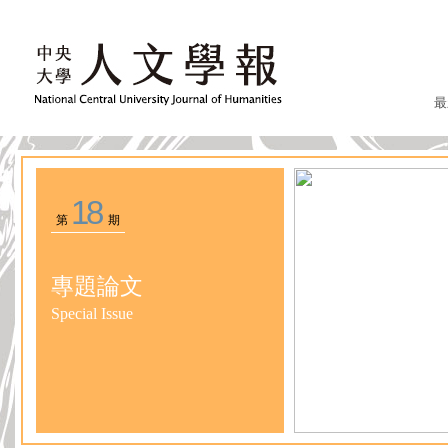
最
18
第
期
專題論文
Special Issue