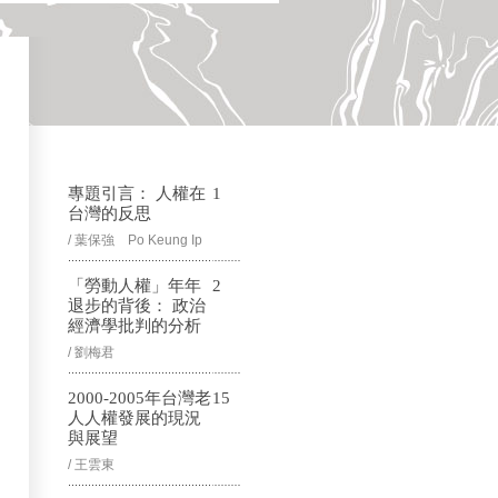
專題引言： 人權在
1
台灣的反思
/ 葉保強 Po Keung Ip
「勞動人權」年年
2
退步的背後： 政治
經濟學批判的分析
/ 劉梅君
2000-2005年台灣老
15
人人權發展的現況
與展望
/ 王雲東