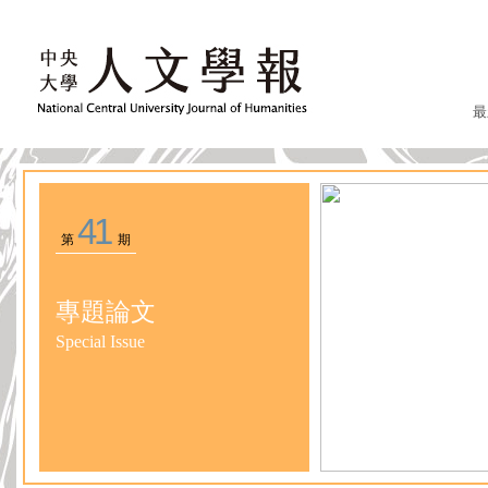
最
41
第
期
專題論文
Special Issue