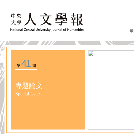
最
41
第
期
專題論文
Special Issue