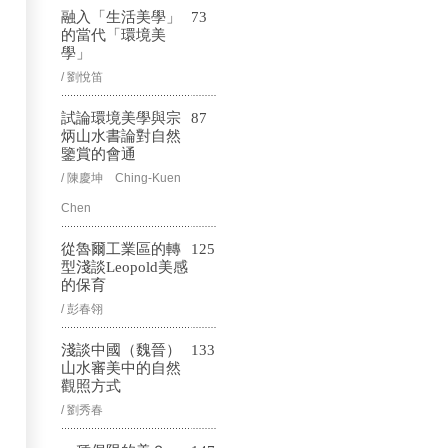
融入「生活美學」
73
的當代「環境美
學」
/ 劉悅笛
試論環境美學與宗
87
炳山水書論對自然
鑒賞的會通
/ 陳慶坤 Ching-Kuen
Chen
從魯爾工業區的轉
125
型淺談Leopold美感
的保育
/ 彭春翎
淺談中國（魏晉）
133
山水審美中的自然
觀照方式
/ 劉秀春