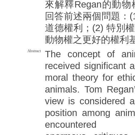
來解釋Regan的動
回答前述兩個問題：(1
道德權利；(2) 特別權
動物權之更好的權利
Abstract
The concept of ani
received significant
moral theory for ethi
animals. Tom Regan’
view is considered a
position among anima
encountered