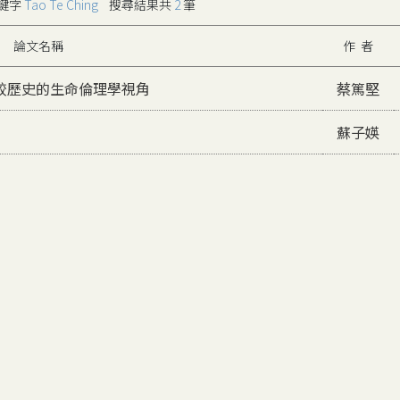
鍵字
Tao Te Ching
搜尋結果共
2
筆
論文名稱
作 者
較歷史的生命倫理學視角
蔡篤堅
蘇子媖