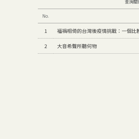
查詢關
No.
1
福禍相倚的台灣後疫情挑戰：一個比
2
大音希聲所聽何物