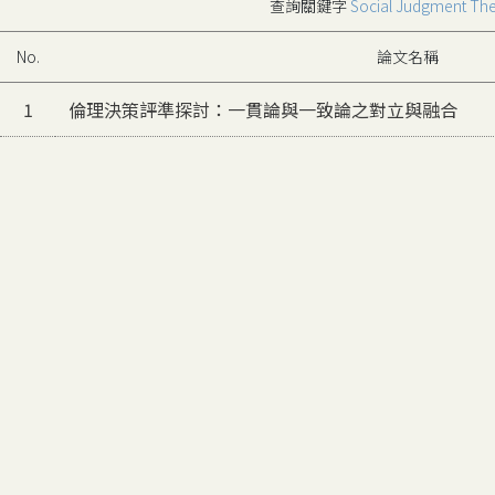
查詢關鍵字
Social Judgment Th
No.
論文名稱
1
倫理決策評準探討：一貫論與一致論之對立與融合