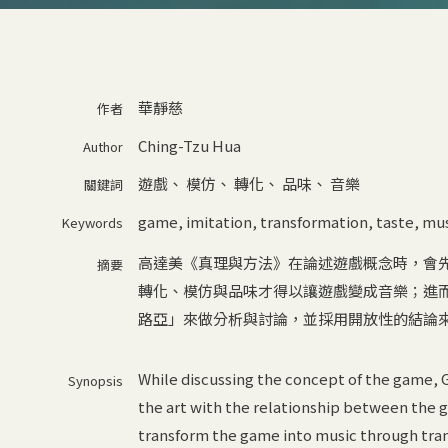
華靜慈
作者
Ching-Tzu Hua
Author
遊戲
、
模仿
、
轉化
、
品味
、
音樂
關鍵詞
game
,
imitation
,
transformation
,
taste
,
mus
Keywords
高達美《真理與方法》在論述遊戲概念時，會
摘要
轉化、模仿與品味才得以讓遊戲變成音樂；進
路亞」來做分析與討論，並採用開放性的結論
While discussing the concept of the game, 
Synopsis
the art with the relationship between the g
transform the game into music through tran