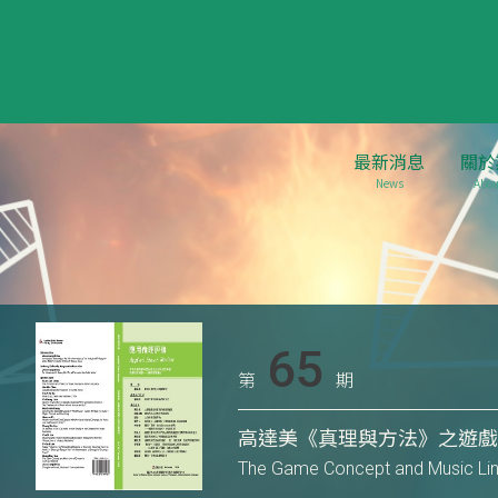
最新消息
關於
News
Abou
65
第
期
高達美《真理與方法》之遊
The Game Concept and Music Lin