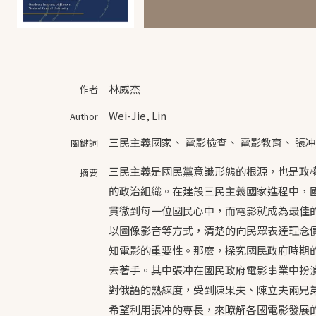
林威杰
作者
Wei-Jie, Lin
Author
三民主義國家
、
電影檢查
、
電影教育
、
張冲
關鍵詞
三民主義是國民黨意識形態的根源，也是政
摘要
的政治組織。在建設三民主義國家進程中，
貫徹到每一位國民心中，而電影就成為最佳
以圖像影音等方式，清楚的向民眾表達理念
知電影的重要性。那麼，探究國民政府時期
去著手。其中張冲在國民政府電影事業中扮
對俄語的熟練度，受到陳果夫、陳立夫兩兄
希望利用張冲的專長，來瞭解各國電影發展