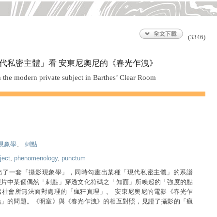
(3346)
代私密主體」看 安東尼奧尼的《春光乍洩》
 the modern private subject in Barthes’ Clear Room
現象學
、
刺點
ject
,
phenomenology
,
punctum
出了一套「攝影現象學」，同時勾畫出某種「現代私密主體」的系譜
照片中某個偶然「刺點」穿透文化符碼之「知面」所喚起的「強度的點
出社會所無法面對處理的「瘋狂真理」。 安東尼奧尼的電影《春光乍
點」的問題。《明室》與《春光乍洩》的相互對照，見證了攝影的「瘋