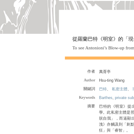
從羅蘭巴特《明室》的「現
To see Antonioni’s Blow-up from
作者
萬胥亭
Author
Hsu-ting Wang
關鍵詞
巴特
、
私密主體
、
Keywords
Barthes
,
private sub
摘要
巴特的《明室》提
學。此私密主體是
狀自我」，而逼顯
洩》亦觸及到「刺
狂」與「睿智」。