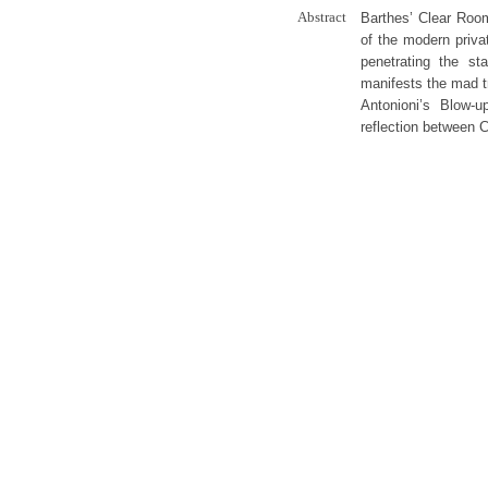
Abstract
Barthes’ Clear Roo
of the modern priva
penetrating the st
manifests the mad tr
Antonioni’s Blow-
reflection between 