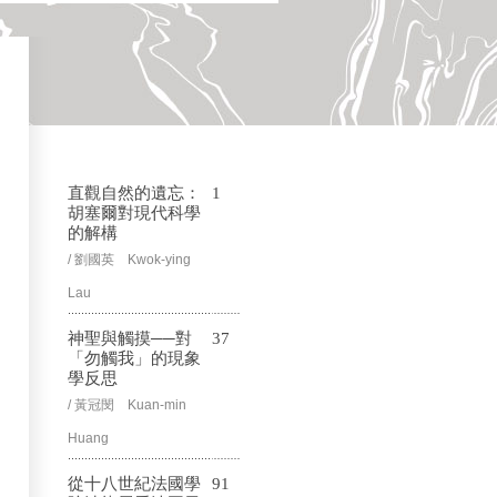
直觀自然的遺忘：
1
胡塞爾對現代科學
的解構
/ 劉國英 Kwok-ying
Lau
神聖與觸摸──對
37
「勿觸我」的現象
學反思
/ 黃冠閔 Kuan-min
Huang
從十八世紀法國學
91