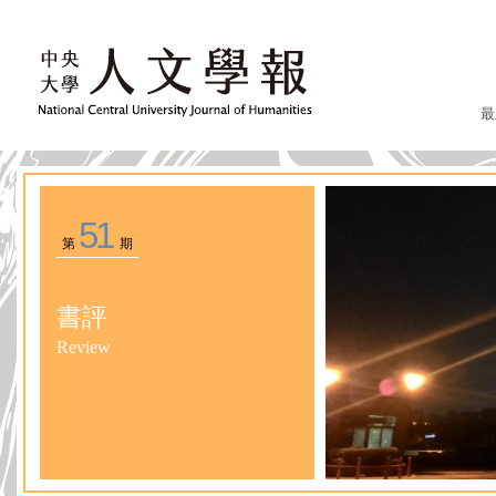
最
51
第
期
書評
Review