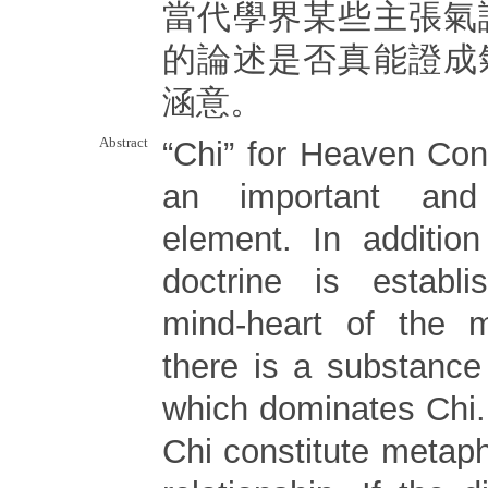
當代學界某些主張氣
的論述是否真能證成
涵意。
Abstract
“Chi” for Heaven Con
an important and 
element. In addition
doctrine is establ
mind-heart of the m
there is a substanc
which dominates Chi
Chi constitute metaph