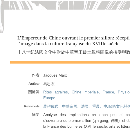
L’Empereur de Chine ouvrant le premier sillon: récepti
l’image dans la culture française du XVIIIe siècle
十八世紀法國文化中對於中華帝王破土親耕圖像的接受與
作者
Jacques Marx
Author
馬思杰
關鍵詞
Rites agraires, Chine impériale, France, Physiocr
Europe
Keywords
農耕儀式、中華帝國、法國、重農、中/歐跨文化關
摘要
Analyse des implications philosophiques et po
d’ouverture du premier sillon (qin geng, 親耕), et de
la France des Lumières (XVIIIe siècle, arts et littér