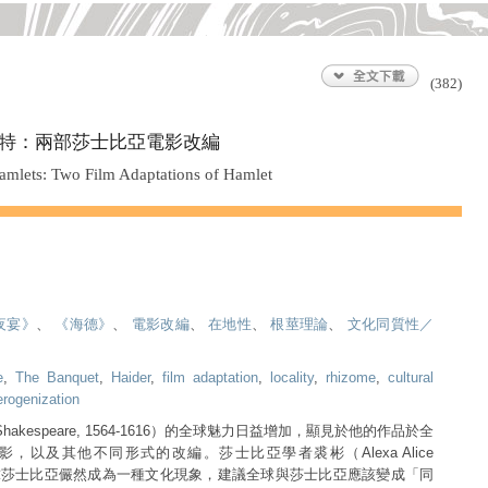
(382)
特：兩部莎士比亞電影改編
amlets: Two Film Adaptations of Hamlet
夜宴》
、
《海德》
、
電影改編
、
在地性
、
根莖理論
、
文化同質性／
e
,
The Banquet
,
Haider
,
film adaptation
,
locality
,
rhizome
,
cultural
rogenization
 Shakespeare, 1564-1616）的全球魅力日益增加，顯見於他的作品於全
，以及其他不同形式的改編。莎士比亞學者裘彬（Alexa Alice
，全球莎士比亞儼然成為一種文化現象，建議全球與莎士比亞應該變成「同