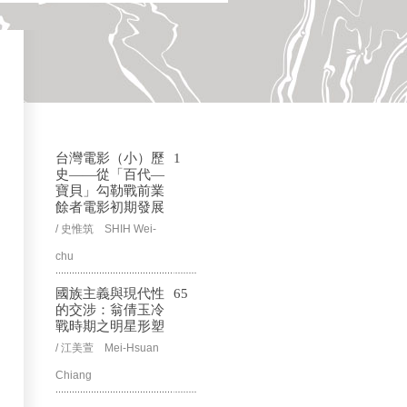
台灣電影（小）歷
1
史——從「百代—
寶貝」勾勒戰前業
餘者電影初期發展
/ 史惟筑 SHIH Wei-
chu
國族主義與現代性
65
的交涉：翁倩玉冷
戰時期之明星形塑
/ 江美萱 Mei-Hsuan
Chiang