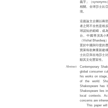
義字」（synon
相關。全球莎士比
境。
這篇論文企圖以兩
者之間不全然是相
球認知的範疇，成
台。中國導演馮小剛的
（Vishal Bhar
置於中國與印度的
寶萊塢歌舞重新建
士比亞與在地莎士
顯其文化豐富性。
Abstract
Contemporary Shake
global consumer cul
his works on stage,
of the world. Sha
Shakespeare has b
Shakespeare lies in
local contexts. A
concerns are inheren
This paper will ex