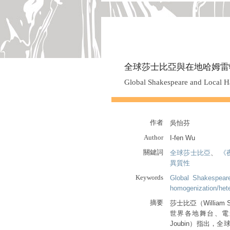
全球莎士比亞與在地哈姆雷
Global Shakespeare and Local H
作者
吳怡芬
Author
I-fen Wu
關鍵詞
全球莎士比亞
、
《
異質性
Keywords
Global Shakespear
homogenization/hete
摘要
莎士比亞（William
世界各地舞台、電影
Joubin）指出