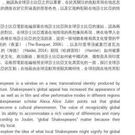
yms）。她認為全球莎士比亞之所以重要，在於其關注的焦點常與在地息息
亞的價值在於它所涵蓋的形形色色，以及它能夠彰顯在地莎士比亞的情
部莎士比亞電影改編探索在地莎士比亞與全球莎士比亞的連結，認為兩
反的對比。全球莎士比亞透過在地情境的再想像與再現，將在地帶入全
為各種在地莎士比亞的交流頻道，提供一個傾聽各種相異文化發聲的平
《夜宴》（The Banquet, 2006），以及印度導演威夏巴達瓦吉
dwaj）的《海德》（Haider, 2014）顯現《哈姆雷特》（Hamlet） 如何被重
歷史文化、政治脈絡，展現莎士比亞如何被中國武俠、儺祭面具與印度
構。這兩部電影改編檢視全球莎士比亞文化異質化的一面，探討全球莎
比亞的互動；在地藉由全球流動而突顯其獨特性，全球則因在地性而彰
speare is a window on a new, transnational identity produced by
ture. Shakespeare’s global appeal has increased the appearance of
 as well as in film and other performative modes in different regions
kespearean scholar Alexa Alice Jubin points out that global
ecome a cultural phenomenon. The value of recognizably global
 its ability to accommodate a rich variety of differences and many
ccording to Joubin, “global Shakespeares” matter because their
tly local.
plore the idea of what local Shakespeare might signify for global