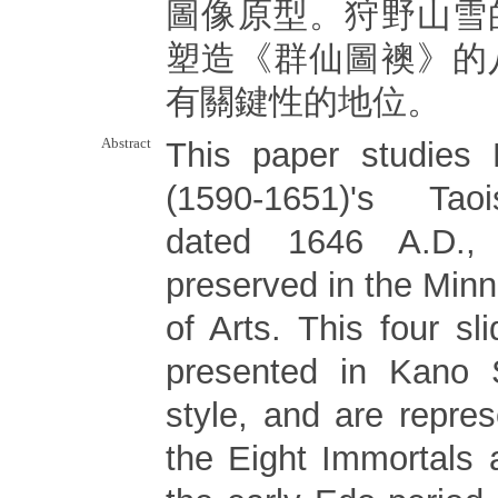
圖像原型。狩野山雪
塑造《群仙圖襖》的
有關鍵性的地位。
Abstract
This paper studies
(1590-1651)'s Tao
dated 1646 A.D., 
preserved in the Minne
of Arts. This four sl
presented in Kano S
style, and are repre
the Eight Immortals 