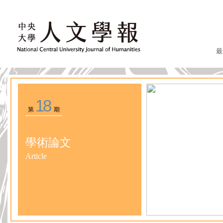
最
18
第
期
學術論文
Article