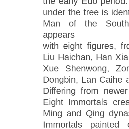
the early Edo period.
under the tree is iden
Man of the South
appears
with eight figures, fr
Liu Haichan, Han Xian
Xue Shenwong, Zon
Dongbin, Lan Caihe 
Differing from newe
Eight Immortals crea
Ming and Qing dynas
Immortals painted