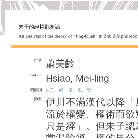
朱子的經權觀析論
An analysis of the theory of “Jing-Quan” in Zhu Zi’s philoso
作者
蕭美齡
Author
Hsiao, Mei-ling
關鍵詞
朱子
、
經
、
權
、
常
、
變
摘要
伊川不滿漢代以降「
流於權變、權術而欲
只是經」。但朱子認