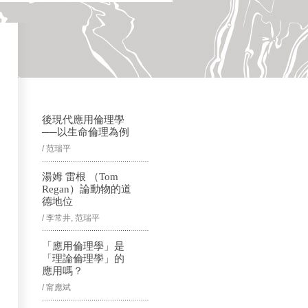
後現代應用倫理學
──以生命倫理為例
/ 范瑞平
湯姆 雷根 （Tom
Regan）論動物的道
德地位
/ 李常井, 范瑞平
「應用倫理學」是
「理論倫理學」的
應用嗎？
/ 甯應斌