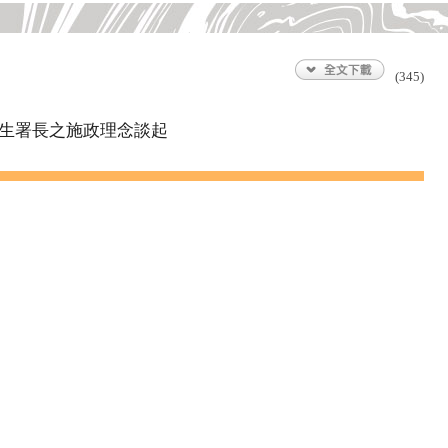
(345)
生署長之施政理念談起