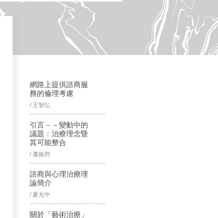
網路上提供諮商服
務的倫理考慮
/ 王智弘
引言－－變動中的
議題：治療理念暨
其可能整合
/ 蕭振邦
諮商與心理治療理
論簡介
/ 夏允中
關於「藝術治療」