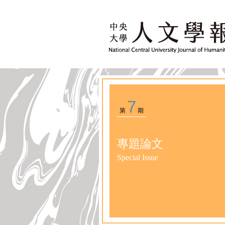
7
第
期
專題論文
Special Issue