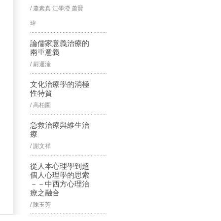
/ 蕭素真 江學瀅 蕭賢
瑋
論儒家意義治療的
兩重意義
/ 尉遲淦
文化治療學的消極
性特質
/ 高柏園
急救治療與維生治
療
/ 謝文祥
從人本心理學到超
個人心理學的思索
－－中西方心理治
療之融合
/ 陳玉芳