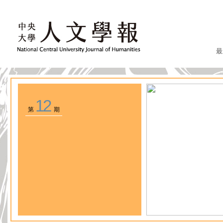
最
12
第
期