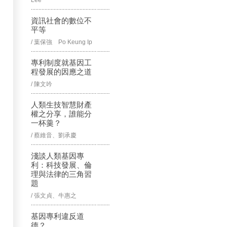
Lee
資訊社會的數位不
平等
/ 葉保強 Po Keung Ip
專利制度就基因工
程發展的因應之道
/ 陳文吟
人類生技智慧財產
權之分享，誰能分
一杯羹？
/ 蔡維音、劉承慶
淺談人類基因專
利：科技發展、倫
理與法律的三角習
題
/ 張文貞、牛惠之
基因專利違反道
德？