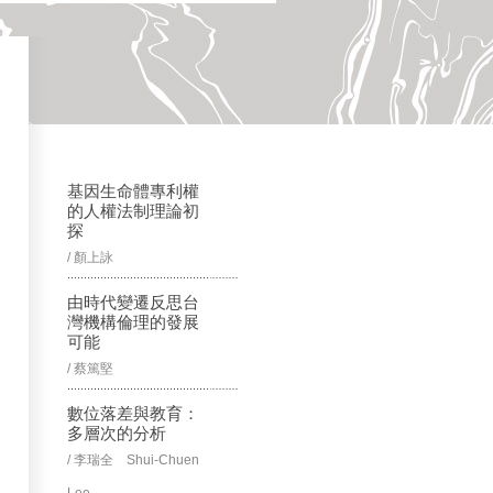
基因生命體專利權
的人權法制理論初
探
/ 顏上詠
由時代變遷反思台
灣機構倫理的發展
可能
/ 蔡篤堅
數位落差與教育：
多層次的分析
/ 李瑞全 Shui-Chuen