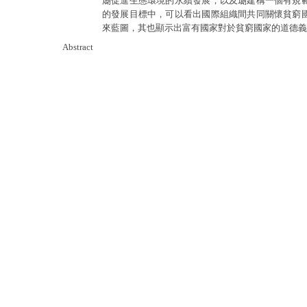
𤎜促進生態環境的永續發展；以及𤨡建構一個有
的發展目標中，可以看出國際組織間共同關懷貧窮
來藍圖，其也顯示出富有國家對於貧窮國家的道德義
Abstract