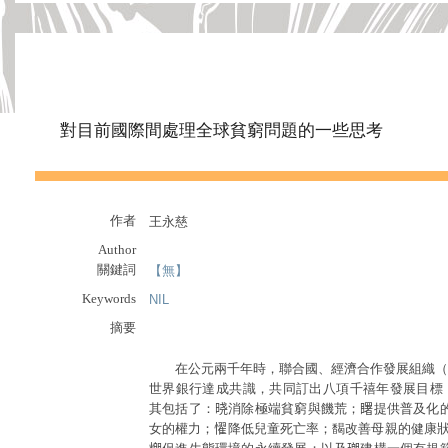
對目前國際間處理全球貧窮問題的一些思考
作者
王永慈
Author
關鍵詞
【無】
Keywords
NIL
摘要
在公元兩千年時，聯合國、經濟合作發展組織（OE
世界銀行達成共識，共同訂出八項千禧年發展目標（Millenn
其包括了：𣇈消除極端貧窮與饑荒；𥌓提供普及
女的權力；𢣷降低兒童死亡率；馤改善母親的健康狀況