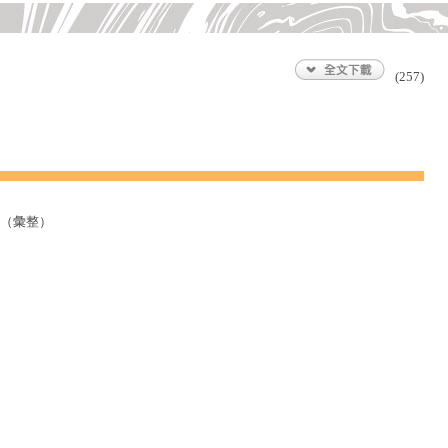
(257)
（彙整）