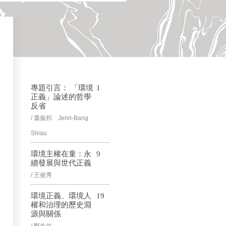
專題引言： 「環境
1
正義」論述的哲學
反省
/ 蕭振邦 Jenn-Bang
Shiau
環境主權在童：永
9
續發展與世代正義
/ 王俊秀
環境正義、環境人
19
權和治理的歷史淵
源與關係