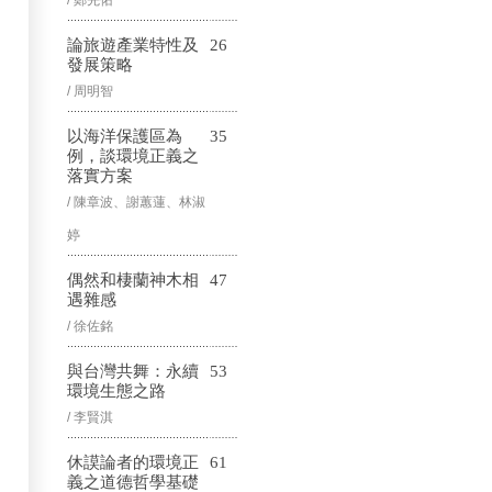
/ 鄭先佑
論旅遊產業特性及
26
發展策略
/ 周明智
以海洋保護區為
35
例，談環境正義之
落實方案
/ 陳章波、謝蕙蓮、林淑
婷
偶然和棲蘭神木相
47
遇雜感
/ 徐佐銘
與台灣共舞：永續
53
環境生態之路
/ 李賢淇
休謨論者的環境正
61
義之道德哲學基礎