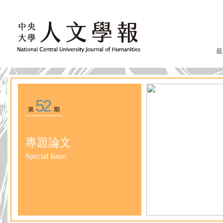
最
52
第
期
專題論文
Special Issue