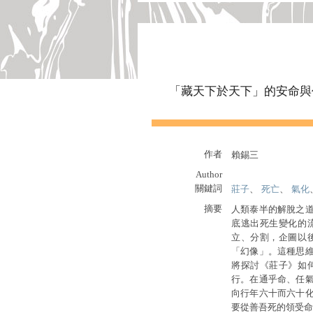
「藏天下於天下」的安命與
作者
賴錫三
Author
關鍵詞
莊子
、
死亡
、
氣化
摘要
人類泰半的解脫之
底逃出死生變化的
立、分割，企圖以
「幻像」。這種思
將探討《莊子》如
行。在通乎命、任
向行年六十而六十
要從善吾死的領受命