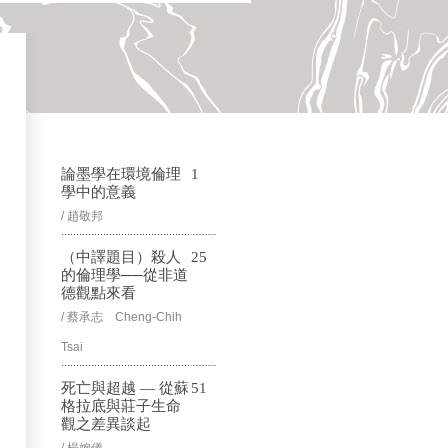
論墨學在環境倫理
1
學中的意義
/ 趙敬邦
（中譯題目）殺人
25
的倫理學──從非道
德觀點來看
/ 蔡承志 Cheng-Chih
Tsai
死亡與超越 — 從蘇
51
格拉底與莊子生命
觀之差異談起