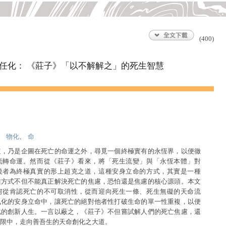
(400)
任化： 《莊子》「以不解解之」的死生智慧
、
物化
、
命
道，乃是企圖在死亡的命運之外，尋覓一個終極實有的永恆界，以便徹
流轉命運。然而從《莊子》看來，將「死生流變」與「永恆本體」對
後者為終極真實的形上超克之道，這種安身立命的方式，其實是一種
維方式不但不能真正解決死亡的焦慮，恐怕還是焦慮的核心源頭。本文
何從肯認死亡的不可取消性，從而迎向死生一條、死生無礙的天命流
氣化的安身立命中，讓死亡的絕對他者性打破生命的單一性重複，以便
化的創新人生。一言以蔽之，《莊子》不但嘗試解人們的死亡焦慮，還
限中，走向善吾生的天命創化之大道。