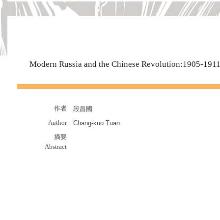
Modern Russia and the Chinese Revolution:1905-191
作者
段昌國
Author
Chang-kuo Tuan
摘要
Abstract