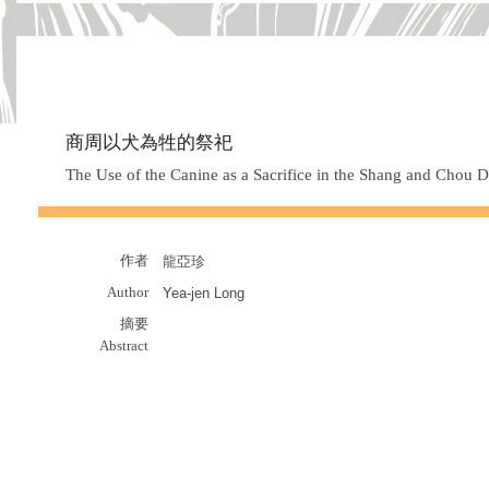
商周以犬為牲的祭祀
The Use of the Canine as a Sacrifice in the Shang and Chou D
作者
龍亞珍
Author
Yea-jen Long
摘要
Abstract