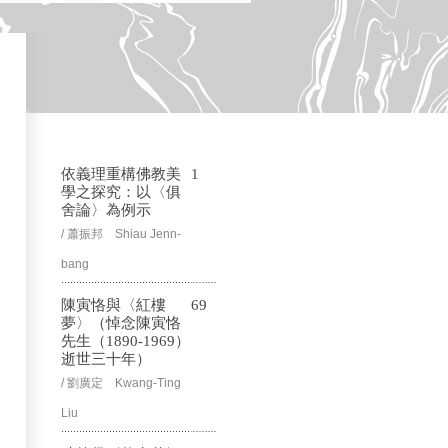
依義理重構佛教美
1
學之探究：以〈俱
舍論〉為例示
/ 蕭振邦 Shiau Jenn-
bang
陳寅恪與〈紅樓
69
夢〉（悼念陳寅恪
先生（1890-1969）
逝世三十年）
/ 劉廣定 Kwang-Ting
Liu