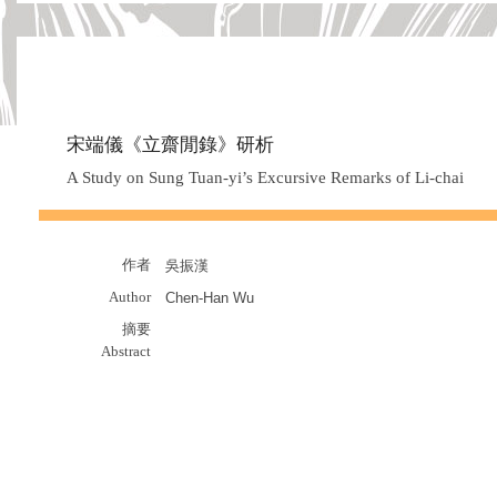
宋端儀《立齋閒錄》研析
A Study on Sung Tuan-yi’s Excursive Remarks of Li-chai
作者
吳振漢
Author
Chen-Han Wu
摘要
Abstract