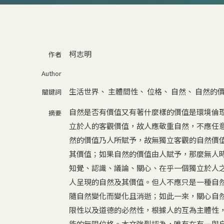
柯志明
作者
Author
生活世界
、
主體間性
、
位格
、
自然
、
自然的
關鍵詞
自然是否有價值又有著什麼樣的價值是環境倫
摘要
立於人的客觀價值，故人應敬重自然，不應任
然的價值乃人所賦予，故無獨立客觀的自然價
其價值；如果自然的價值由人賦予，那麼無人
知覺、認識、議論、關心、在乎一個獨立於人
人呈現的自然及其價值。但人不應只是一種自
隨自然變化而變化且消逝；如此一來，關心自
限性以及道德的必然性，根據人的互為主體性
能的無限位格。本文強烈認為，唯有在有一與