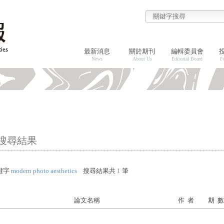
最新消息
關於期刊
編輯委員會
News
About Us
Editorial Board
F
搜尋結果
鍵字
modern photo aesthetics
搜尋結果共
1
筆
論文名稱
作 者
期 數