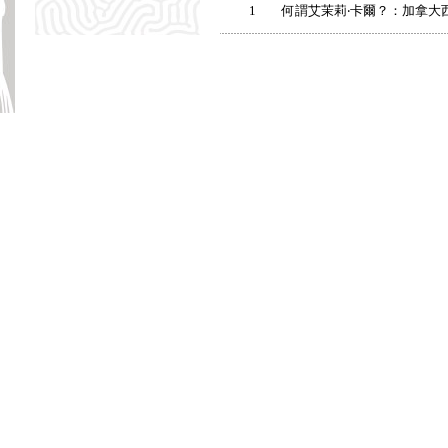
1
何謂艾茉莉‧卡爾？：加拿大