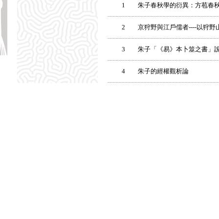
1
朱子春秋學的衍異：方苞春
2
京狩野與江戶儒者----以狩
3
朱子「《易》本卜筮之書」
4
朱子的經權觀析論