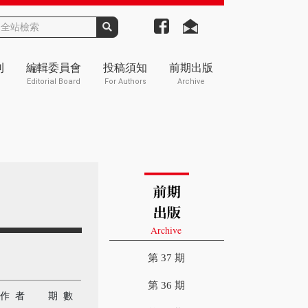
刊
編輯委員會
投稿須知
前期出版
Editorial Board
For Authors
Archive
第 37 期
第 36 期
作 者
期 數