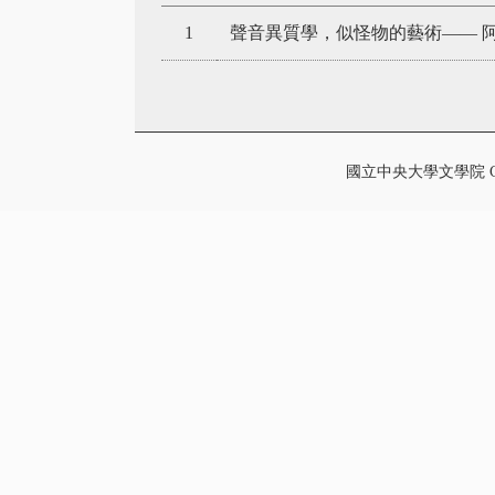
1
聲音異質學，似怪物的藝術—— 
國立中央大學文學院 College