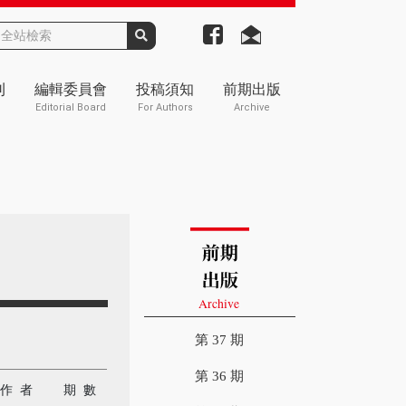
刊
編輯委員會
投稿須知
前期出版
Editorial Board
For Authors
Archive
第 37 期
第 36 期
作 者
期 數