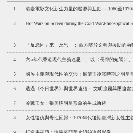
1
港臺電影文化新生力量的發源與互動──1960至197
2
Hot Wars on Screen during the Cold War:Philosophical Si
3
「反恐同」來「反恐」： 西方關於文明與援助的兩
4
六○年代香港現代主義迷思——以〈長廊的短調〉
5
國族主義與現代性的交涉：翁倩玉冷戰時期之明星
6
透過《今日世界》與世界連結： 文明強國與壓迫處
7
冷戰玉女：張美瑤明星形象的生成軌跡
8
女性復仇與母性回歸：1970年代後期臺灣新女性
9
打造馬來亞：論馬來亞製片組的冷戰影像