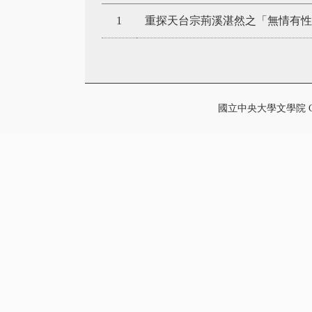
1
重探天台宗荊溪湛然之「無情有性
國立中央大學文學院 College