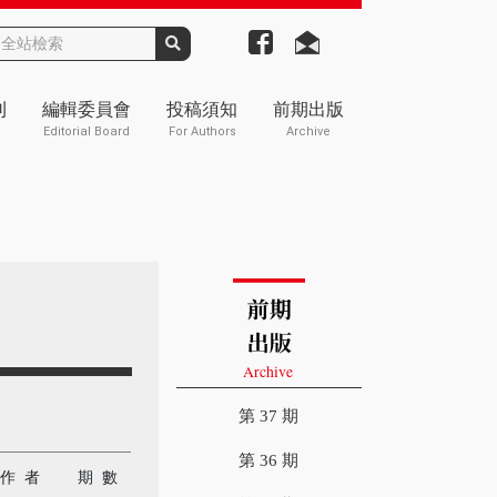
刊
編輯委員會
投稿須知
前期出版
Editorial Board
For Authors
Archive
第 37 期
第 36 期
作 者
期 數