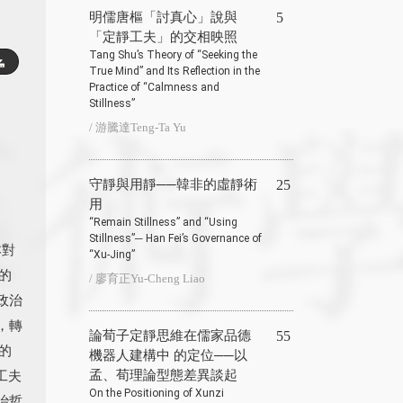
明儒唐樞「討真心」說與
5
「定靜工夫」的交相映照
Tang Shu’s Theory of “Seeking the
True Mind” and Its Reflection in the
Practice of “Calmness and
Stillness”
/ 游騰達Teng-Ta Yu
守靜與用靜──韓非的虛靜術
25
用
“Remain Stillness” and “Using
Stillness”─ Han Fei’s Governance of
本對
“Xu-Jing”
的
/ 廖育正Yu-Cheng Liao
政治
，轉
論荀子定靜思維在儒家品德
55
的
機器人建構中 的定位──以
工夫
孟、荀理論型態差異談起
On the Positioning of Xunzi
治哲