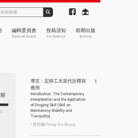
刊
編輯委員會
投稿須知
前期出版
Editorial Board
For Authors
Archive
導言：定靜工夫當代詮釋與
1
應用
Introduction: The Contemporary
期
Interpretation and the Application
of Dingjing Skill (Skill on
Maintaining Stability and
75
Tranquility)
/ 黃崇修Chong-Xiu Huang