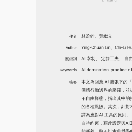
林盈銓、黃繼立
作者
Ying-Chuan Lin、Chi-Li H
Author
AI 宰制
、
定靜工夫
、
自
關鍵詞
AI domination
,
practice of
Keywords
本文為回應 AI 擴張下
摘要
個體行動邊界的壓縮，並
不自由樣態，指出其中的
的各種風險。其次，針對
譯為應對AI 工具的原
自持約束，藉此設定與A
的新義，將不以古典哲學