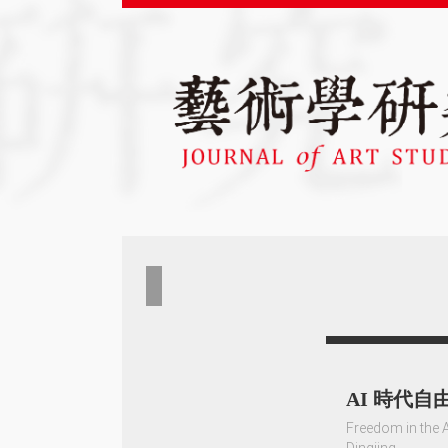
AI 時代
Freedom in the 
Dingjing