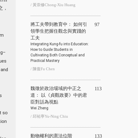
/ 黃崇修Chong-Xiu Huang
之，
將工夫帶到教育中： 如何引
97
領學生把握住觀念與實踐的
om
工夫
Integrating Kung-fu into Education:
How to Guide Students in
ng–
Cultivating Both Conceptual and
gues
Practical Mastery
/ 陳復Fu Chen
 and
魏徵於政治場域的中正之
113
s
道： 以《貞觀政要》中的君
臣對話為視點
Wei Zheng
t so
/ 邱祐寧Yu-Ning Chiu
tion
動物權利的憲法位階
133