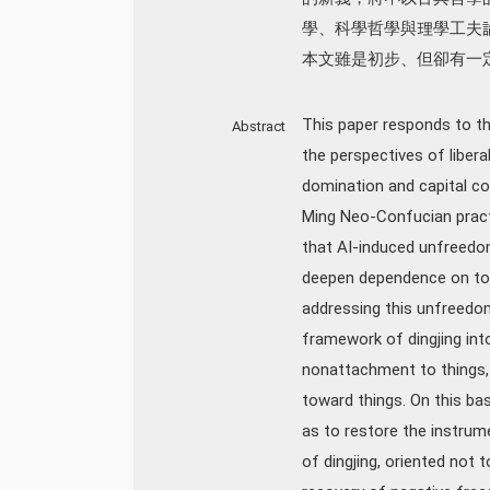
學、科學哲學與理學工夫
本文雖是初步、但卻有一
This paper responds to th
Abstract
the perspectives of liber
domination and capital co
Ming Neo-Confucian practi
that AI-induced unfreed
deepen dependence on tools
addressing this unfreedom
framework of dingjing into
nonattachment to things, w
toward things. On this ba
as to restore the instrum
of dingjing, oriented not 