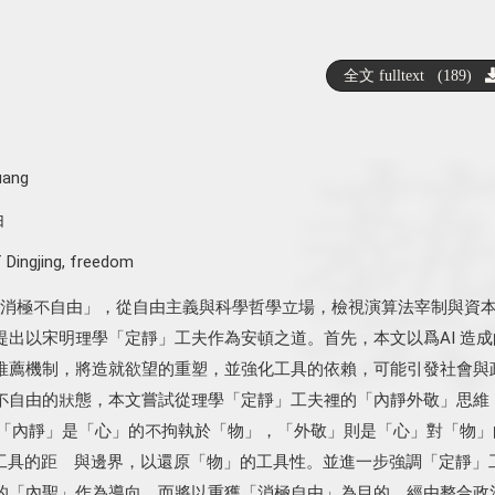
全文 fulltext (189)
uang
由
 Dingjing
,
freedom
的「消極不自由」，從自由主義與科學哲學立場，檢視演算法宰制與資
提出以宋明理學「定靜」工夫作為安頓之道。首先，本文以爲AI 造成
推薦機制，將造就欲望的重塑，並強化工具的依賴，可能引發社會與
不自由的狀態，本文嘗試從理學「定靜」工夫裡的「內靜外敬」思維
則。「內靜」是「心」的不拘執於「物」，「外敬」則是「心」對「物」
I工具的距離與邊界，以還原「物」的工具性。並進一步強調「定靜」
的「內聖」作為導向，而將以重獲「消極自由」為目的。經由整合政